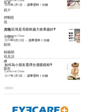
Catherine Chow
長者
2020年2月1日
讀畢需時 1 分鐘
鏡片
控制近
視
控制近視是否鏡框越大效果越好?
其他
Catherine Chow
小朋友
2019年8月22日
讀畢需時 2 分鐘
鏡框
斜視弱
視及訓
練
如何為小朋友選擇合適眼鏡框?
眼乾
Catherine Chow
2017年2月3日
讀畢需時 2 分鐘