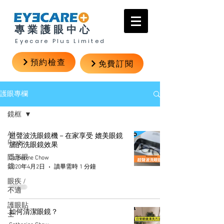
專業護眼中心
Eyecare Plus Limited
預約檢查
免費訂閱
護眼專欄
鏡框
All
超聲波洗眼鏡機－在家享受 媲美眼鏡
Posts
舖的洗眼鏡效果
隱形眼
Catherine Chow
鏡
2020年4月2日
讀畢需時 1 分鐘
眼疾 /
不適
護眼貼
如何清潔眼鏡？
士