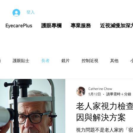
登入
EyecarePlus
護眼專欄
專業服務
近視減慢加深
適
護眼貼士
長者
鏡片
控制近視
其他
Catherine Chow
5月12日
讀畢需時 4 分鐘
老人家視力檢
因與解決方案
視力問題不是老人家的「宿