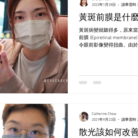
2022年1月28日
讀畢需時 
黃斑前膜是什
黃斑病變就聽得多，原來當
前膜 (Epiretinal mem
令眼前影像變得扭曲。由於
黃斑前膜輕則使視力下降，
至裂孔，應及早發現並定期
Catherine Chow
2021年9月22日
讀畢需時 
散光該如何改善