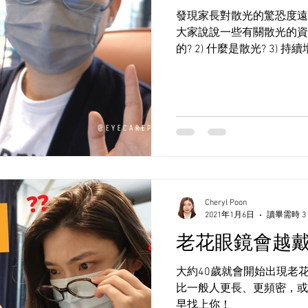
發現家長對散光的驚恐度遠高
大家說說一些有關散光的資訊
的? 2) 什麼是散光? 3) 
Cheryl Poon
2021年1月6日
讀畢需時 3
老花眼鏡會越
大約40歲就會開始出現老
比一般人更長、更頻密，或
早找上你！