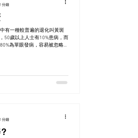
2 分鐘
麼
中有一種較普遍的退化叫黃斑
brane)，50歲以上人士有10%患病，而
80%為單眼發病，容易被忽略。
重則可引致嚴重的黃斑水腫甚
監察！
2 分鐘
?