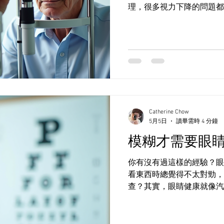
理，很多視力下降的問題都
Catherine Chow
5月5日
讀畢需時 4 分鐘
模糊才需要眼睛
你有沒有過這樣的經驗？眼
看東西時總覺得不太對勁，
查？其實，眼睛健康就像汽
諮詢眼科醫生或視光師，能
天，我想和你聊聊眼睛檢查
候該找專家幫忙，怎樣保護