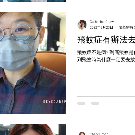
Catherine Chow
2022年2月23日
讀畢需時 
飛蚊症有辦法去
飛蚊症不是病? 到底飛蚊是什麼? 飛蚊症的成因是
到飛蚊時為什麼一定要去放
Cheryl Poon