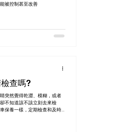
能被控制甚至改善
檢查嗎?
睛突然覺得乾澀、模糊，或者
卻不知道該不該立刻去來檢
車保養一樣，定期檢查和及時
幫助我們避免很多麻煩。今
的合適時機，讓你知道什麼時
自己和家人的眼睛。 為什麼要