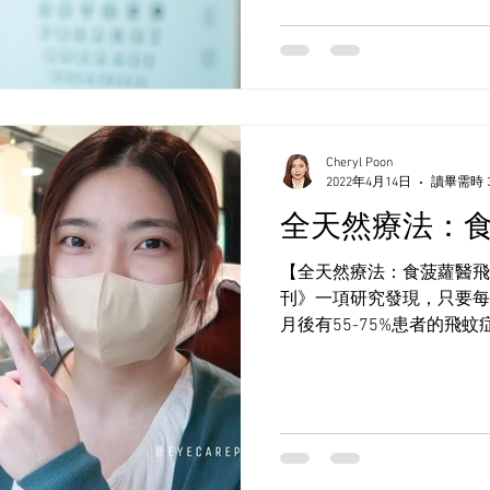
及早諮詢？ 眼睛是靈魂之
官。很多人只有在視力明顯
想到去做眼睛檢查。但其實
症狀，等到發現時可能已經
眼這種病症在初期幾乎沒有
時治療，可能導致永久性視
Cheryl Poon
惰眼)，自己通常不會知道
2022年4月14日
讀畢需時 
提升視力。 所以，定期和
全天然療法：
康的第一步。尤其是家中有
的視力變化，及早發現問題。 Eye-le
【全天然療法：食菠蘿醫飛蚊
used for vision te
刊》一項研究發現，只要每天
你可能會問：「我眼睛偶爾
月後有55-75%患者的飛