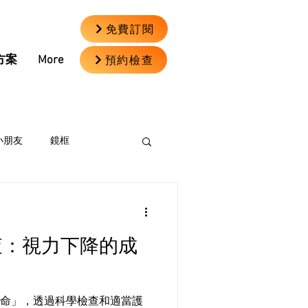
免費訂閱
預約檢查
方案
More
小朋友
鏡框
查：視力下降的成
命」，透過科學檢查和適當護