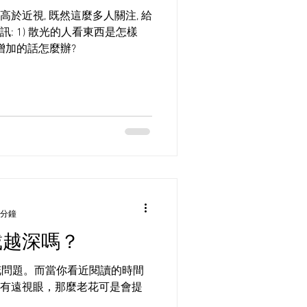
於近視, 既然這麼多人關注, 給
: 1) 散光的人看東西是怎樣
持續增加的話怎麼辦?
 分鐘
戴越深嗎？
花問題。而當你看近閱讀的時間
有遠視眼，那麼老花可是會提