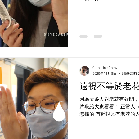
Catherine Chow
2020年11月8日
讀畢需時 
遠視不等於老
因為太多人對老花有疑問，
片段給大家看看： 正常人
怎樣的 有近視又有老花的
花的人又是怎樣 希望不用
到： 遠視跟老花是不同的 有