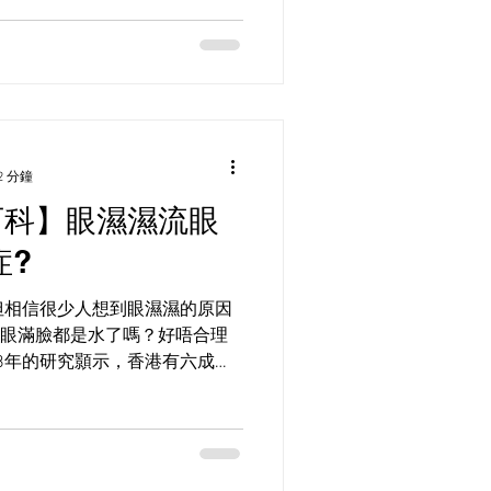
2 分鐘
百科】眼濕濕流眼
症?
但相信很少人想到眼濕濕的原因
眼滿臉都是水了嗎？好唔合理
18年的研究顥示，香港有六成受
達到「嚴重」級別。測試乾眼有不
EED提及其中一個症狀便是長期