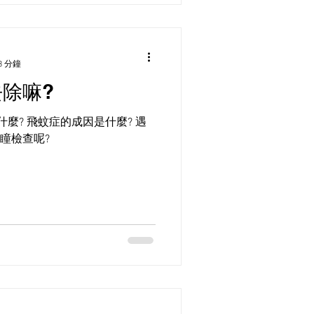
3 分鐘
除嘛?
什麼? 遇
瞳檢查呢?