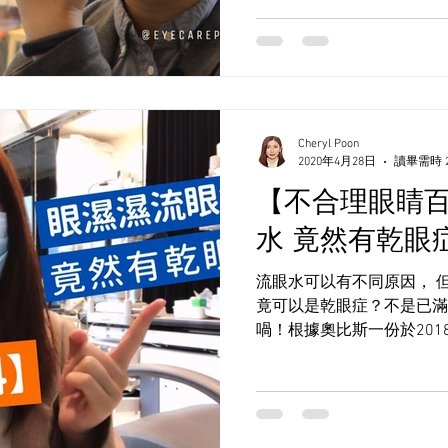
Cheryl Poon
2020年4月28日
讀畢需時 
【不合理眼睛
水 竟然有乾眼
流眼水可以有不同原因， 
竟可以是乾眼症？不是已滿
喎！根據奧比斯一份於20
訪者的OSDI乾眼指數都
同問卷可做，較常用的SP
流眼水。想...