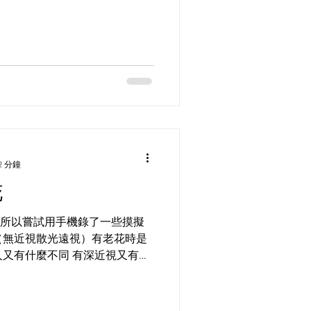
2 分鐘
花
所以嘗試用手機錄了一些摸擬
（無近視散光遠視）有老花時是
人又有什麼不同 有深近視又有老
大家認識太多物理學就能了解
近視都會有老花...