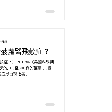
窗，卻也是最容易被忽略的器
下降或眼睛出現不適時，才會
，很多眼疾在早期並沒有明顯
比較嚴重了。 舉個例子，青光
痛感或視力變化，但如果不及
力損害。還有小朋友有弱視(懶
也不會表達，但早期發現能大大
3 分鐘
及時的眼睛檢查，是保護眼睛健
食菠蘿醫飛蚊症？
小朋友或長者，更要注意他們
vel view of an eye chart
症？】 2019年《美國科學期
sting 什麼時候是眼睛檢查的合適時機？
吃100至300克的菠蘿，3個
乾澀，還需
蚊症症狀出現改善。