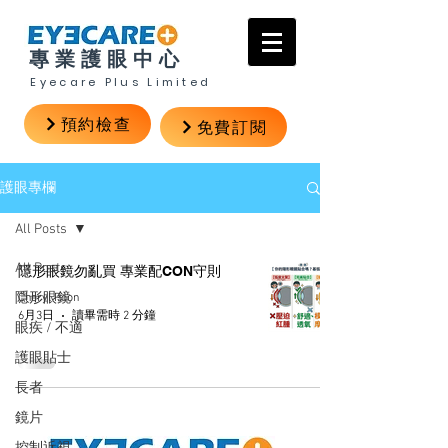
專業護眼中心
Eyecare Plus Limited
預約檢查
免費訂閱
護眼專欄
All Posts
All Posts
隱形眼鏡勿亂買 專業配CON守則
隱形眼鏡
Cheryl Poon
6月3日
讀畢需時 2 分鐘
眼疾 / 不適
護眼貼士
長者
鏡片