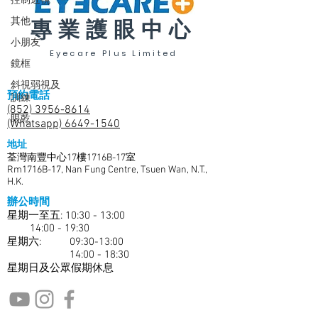
控制近視
其他
專業護眼中心
小朋友
Eyecare Plus Limited
鏡框
斜視弱視及
預約電話
訓練
(852) 3956-8614
眼乾
(Whatsapp) 6649-1540
地址
荃灣南豐中心17樓1716B-17室
Rm1716B-17, Nan Fung Centre, Tsuen Wan, N.T.,
H.K.
辦公時間
星期一至五: 10:30 - 13:00
14:00 - 19:30
​​星期六: 09:30-13:00
14:00 - 18:30
星期日及公眾假期休息