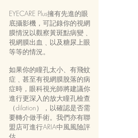
EYECARE Plus擁有先進的眼
底攝影機，可記錄你的視網
膜情況以觀察黃斑點病變﹑
視網膜出血﹑以及糖尿上眼
等等的情況。
如果你的瞳孔太小、有飛蚊
症﹑甚至有視網膜脫落的病
症時，眼科視光師將建議你
進行更深入的放大瞳孔檢查
（dilation），以確認是否需
要轉介做手術。
我們亦有聯
盟店可進行ARIA中風風險評
估。