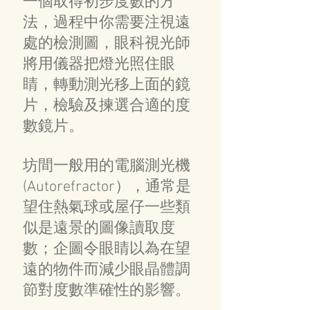
一個取得初步度數的方
法，過程中你需要注視遠
處的檢測圖，眼科視光師
將用儀器把燈光照住眼
睛，轉動測光移上面的鏡
片，檢驗及揀選合適的度
數鏡片。
坊間一般用的電腦測光機
(Autorefractor），通常是
望住熱氣球或屋仔一些類
似是遠景的圖像讀取度
數；企圖令眼睛以為在望
遠的物件而減少眼晶體調
節對度數準確性的影響。