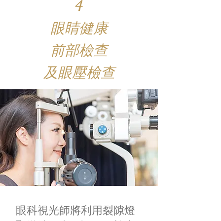
4
眼睛健康
前部檢查
及眼壓檢查
眼科視光師將利用裂隙燈