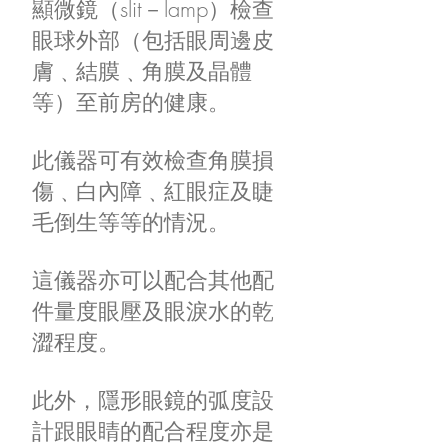
顯微鏡（slit－lamp）檢查
眼球外部（包括眼周邊皮
膚﹑結膜﹑角膜及晶體
等）至前房的健康。
此儀器可有效檢查角膜損
傷﹑白內障﹑紅眼症及睫
毛倒生等等的情況。
這儀器亦可以配合其他配
件量度眼壓及眼淚水的乾
澀程度。
此外，隱形眼鏡的弧度設
計跟眼睛的配合程度亦是