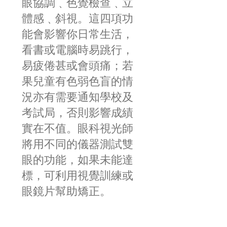
眼協調﹑色覺檢查﹑立
體感﹑斜視。這四項功
能會影響你日常生活，
看書或電腦時易跳行，
易疲倦甚或會頭痛；若
果兒童有色弱色盲的情
況亦有需要通知學校及
考試局，否則影響成績
實在不值。眼科視光師
將用不同的儀器測試雙
眼的功能，如果未能達
標，可利用視覺訓練或
眼鏡片幫助矯正。