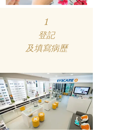
1
登記
及填寫病歷