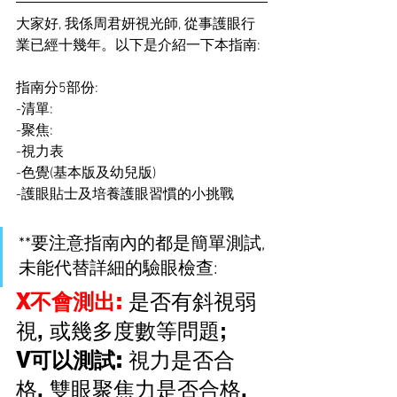
大家好, 我係周君妍視光師, 從事護眼行
業已經十幾年。以下是介紹一下本指南: 
指南分5部份:
-清單: 
-聚焦: 
-視力表
-色覺(基本版及幼兒版)
-護眼貼士及培養護眼習慣的小挑戰
**要注意指南內的都是簡單測試, 
未能代替詳細的驗眼檢查:
X不會測出: 
是否有斜視弱
視, 或幾多度數等問題;
V可以測試: 
視力是否合
格, 雙眼聚焦力是否合格, 