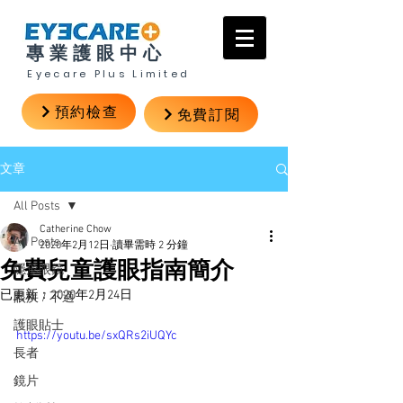
專業護眼中心
Eyecare Plus Limited
預約檢查
免費訂閱
文章
All Posts
Catherine Chow
All Posts
2020年2月12日
讀畢需時 2 分鐘
免費兒童護眼指南簡介
隱形眼鏡
已更新：
2020年2月24日
眼疾 / 不適
護眼貼士
https://youtu.be/sxQRs2iUQYc
長者
鏡片