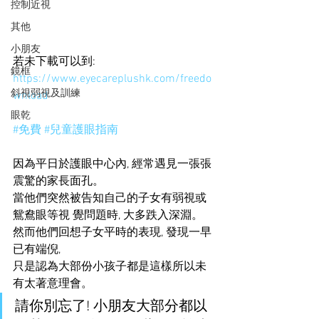
控制近視
其他
小朋友
若未下載可以到:  
鏡框
https://www.eyecareplushk.com/freedo
斜視弱視及訓練
wnload
眼乾
#免費
#兒童護眼指南
因為平日於護眼中心內, 經常遇見一張張
震驚的家長面孔。
當他們突然被告知自己的子女有弱視或
鴛鴦眼等視 覺問題時, 大多跌入深淵。 
然而他們回想子女平時的表現, 發現一早
已有端倪,
只是認為大部份小孩子都是這樣所以未
有太著意理會。 
請你別忘了! 小朋友大部分都以