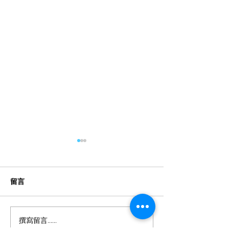
留言
撰寫留言......
有效控制兒童近視的最佳
隱形眼鏡勿亂買