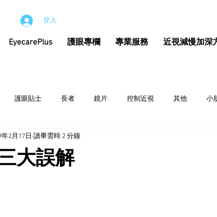
登入
EyecarePlus
護眼專欄
專業服務
近視減慢加深
護眼貼士
長者
鏡片
控制近視
其他
小
19年2月17日
讀畢需時 2 分鐘
三大誤解