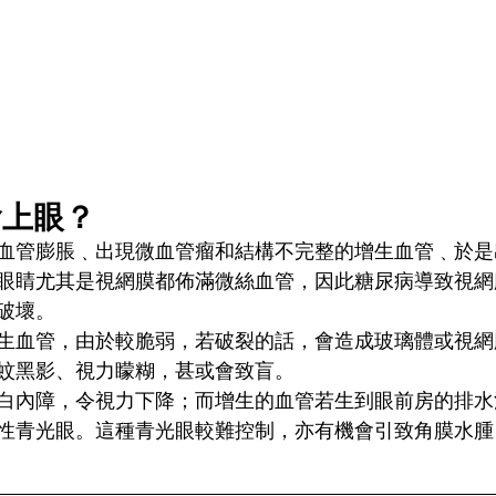
會上眼？
血管膨脹﹑出現微血管瘤和結構不完整的增生血管﹑於是
眼睛尤其是視網膜都佈滿微絲血管，因此糖尿病導致視網
破壞。
生血管，由於較脆弱，若破裂的話，會造成玻璃體或視網
蚊黑影、視力矇糊，甚或會致盲。
白內障，令視力下降；而增生的血管若生到眼前房的排水
性青光眼。這種青光眼較難控制，亦有機會引致角膜水腫