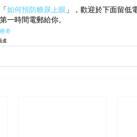
「
如何預防糖尿上眼
」，歡迎於下面留低電郵
第一時間電郵給你。
醫療劵
長者