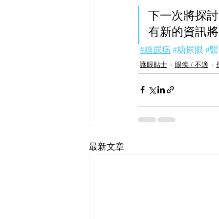
下一次將探討
有新的資訊將
#糖尿病
#糖尿眼
#
護眼貼士
眼疾 / 不適
最新文章