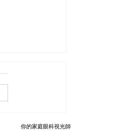
眼鏡勿亂買 專業配CON
你的家庭眼科視光師