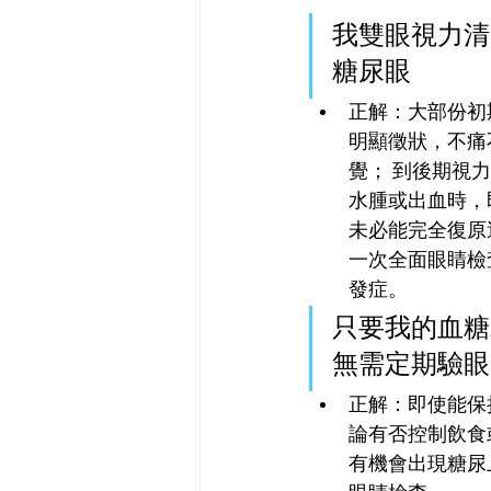
我雙眼視力清
糖尿眼
正解：大部份初
明顯徵狀，不痛
覺； 到後期視
水腫或出血時，
未必能完全復原
一次全面眼睛檢
發症。
只要我的血糖
無需定期驗眼
正解：即使能保
論有否控制飲食
有機會出現糖尿