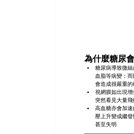
為什麼糖尿
糖尿病導致微絲
血脂等病變；而
會造成很嚴重的
視網膜如出現增
突然看見大量飛
高血糖亦會加速
壓上升變成繼發
甚至失明