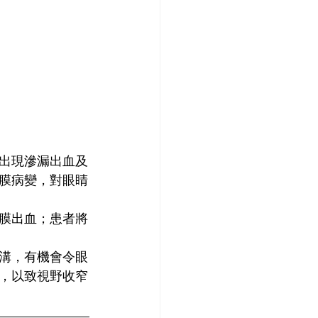
出現滲漏出血及
膜病變，對眼睛
膜出血；患者將
溝，有機會令眼
，以致視野收窄