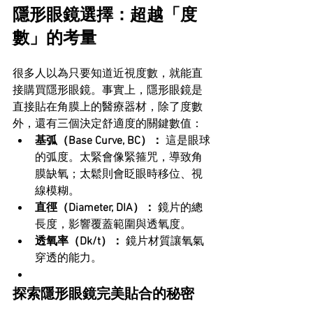
隱形眼鏡選擇：超越「度
數」的考量
很多人以為只要知道近視度數，就能直
接購買隱形眼鏡。事實上，隱形眼鏡是
直接貼在角膜上的醫療器材，除了度數
外，還有三個決定舒適度的關鍵數值：
基弧（Base Curve, BC）：
 這是眼球
的弧度。太緊會像緊箍咒，導致角
膜缺氧；太鬆則會眨眼時移位、視
線模糊。
直徑（Diameter, DIA）：
 鏡片的總
長度，影響覆蓋範圍與透氧度。
透氧率（Dk/t）：
 鏡片材質讓氧氣
穿透的能力。
探索隱形眼鏡完美貼合的秘密