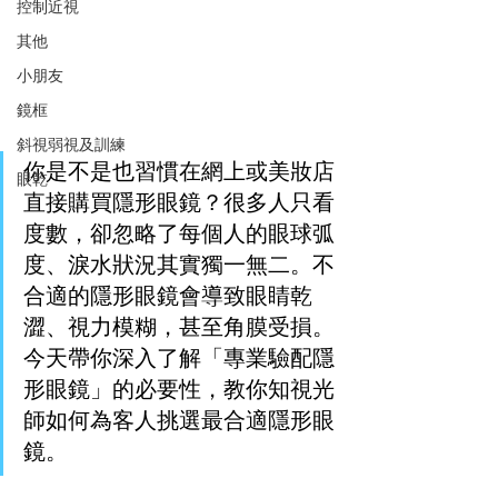
控制近視
其他
小朋友
鏡框
斜視弱視及訓練
你是不是也習慣在網上或美妝店
眼乾
直接購買隱形眼鏡？很多人只看
度數，卻忽略了每個人的眼球弧
度、淚水狀況其實獨一無二。不
合適的隱形眼鏡會導致眼睛乾
澀、視力模糊，甚至角膜受損。
今天帶你深入了解「專業驗配隱
形眼鏡」的必要性，教你知視光
師如何為客人挑選最合適隱形眼
鏡。