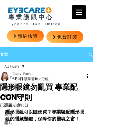
專業護眼中心
Eyecare Plus Limited
預約檢查
免費訂閱
文章
All Posts
Cheryl Poon
All Posts
6月3日
讀畢需時 2 分鐘
隱形眼鏡勿亂買 專業配
隱形眼鏡
CON守則
眼疾 / 不適
護眼貼士
已更新：
6月5日
隱形眼鏡可以隨便買？專業驗配隱形眼
長者
鏡的隱藏關鍵，保障你的靈魂之窗！
鏡片