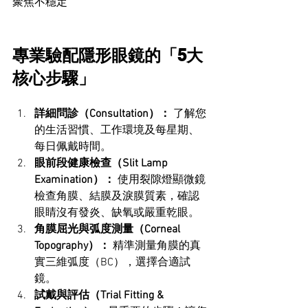
聚焦不穩定
專業驗配隱形眼鏡的「5大
核心步驟」
詳細問診（Consultation）：
 了解您
的生活習慣、工作環境及每星期、
每日佩戴時間。
眼前段健康檢查（Slit Lamp 
Examination）：
 使用裂隙燈顯微鏡
檢查角膜、結膜及淚膜質素，確認
眼睛沒有發炎、缺氧或嚴重乾眼。
角膜屈光與弧度測量（Corneal 
Topography）：
 精準測量角膜的真
實三維弧度（BC），選擇合適試
鏡。
試戴與評估（Trial Fitting & 