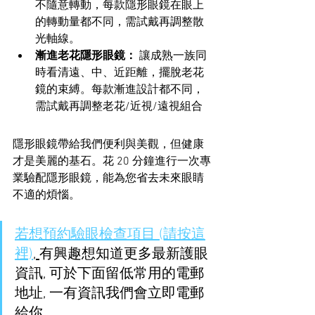
不隨意轉動，每款隱形眼鏡在眼上
的轉動量都不同，需試戴再調整散
光軸線。
漸進老花隱形眼鏡：
 讓成熟一族同
時看清遠、中、近距離，擺脫老花
鏡的束縛。每款漸進設計都不同，
需試戴再調整老花/近視/遠視組合
隱形眼鏡帶給我們便利與美觀，但健康
才是美麗的基石。花 20 分鐘進行一次專
業驗配隱形眼鏡，能為您省去未來眼睛
不適的煩惱。
若想預約驗眼檢查項目 (請按這
裡)
, 
有興趣想知道更多最新護眼
資訊, 可於下面留低常用的電郵
地址, 一有資訊我們會立即電郵
給你。