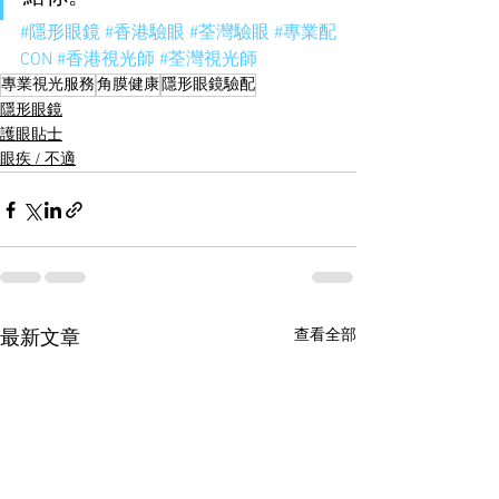
#隱形眼鏡
#香港驗眼
#荃灣驗眼
#專業配
CON
#香港視光師
#荃灣視光師
專業視光服務
角膜健康
隱形眼鏡驗配
隱形眼鏡
護眼貼士
眼疾 / 不適
查看全部
最新文章