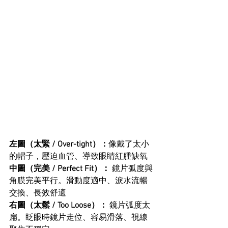
左圖（太緊 / Over-tight）：
像戴了太小
的帽子，壓迫血管、導致眼睛紅腫缺氧
中圖（完美 / Perfect Fit）：
 鏡片弧度與
角膜完美平行。滑動度適中、淚水流暢
交換、長效舒適
右圖（太鬆 / Too Loose）：
 鏡片弧度太
扁。眨眼時鏡片走位、容易滑落、視線