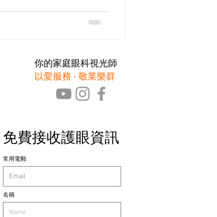
你的家庭眼科視光師
以愛服務 ‧ 敬業樂群
免費接收護眼資訊
常用電郵
名稱