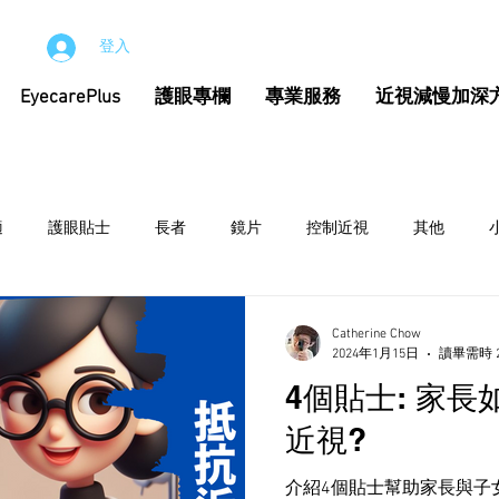
登入
EyecarePlus
護眼專欄
專業服務
近視減慢加深
適
護眼貼士
長者
鏡片
控制近視
其他
Catherine Chow
2024年1月15日
讀畢需時 
4個貼士: 家
近視?
介紹4個貼士幫助家長與子