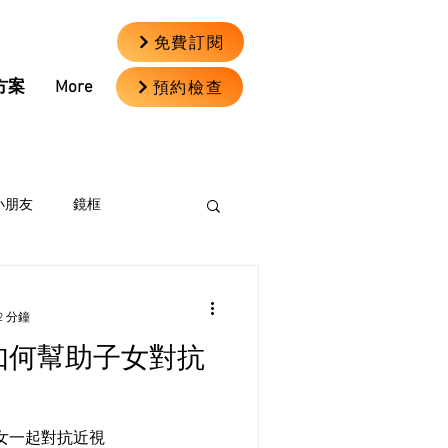
免費訂閱
預約檢查
方案
More
小朋友
鏡框
2 分鐘
長如何幫助子女對抗
女一起對抗近視