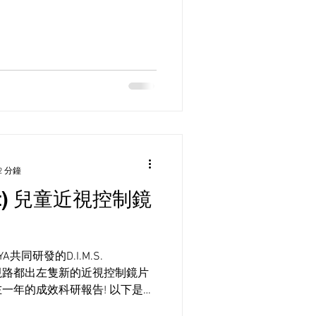
2 分鐘
est) 兒童近視控制鏡
共同研發的D.I.M.S.
法國依視路都出左隻新的近視控制鏡片
最近出左一年的成效科研報告! 以下是我
片的設計(控制技術H.A.L.T