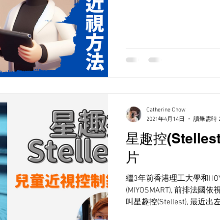
Catherine Chow
2021年4月14日
讀畢需時 
星趣控(Stell
片
繼3年前香港理工大學和HOYA
(MIYOSMART), 前排
叫星趣控(Stellest), 
個人看完報告及網站的節錄: 鏡