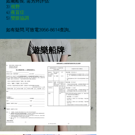
如屬船長, 需另外評估:
3)
視野
4)
夜盲症
5)
雙眼協調
如有疑問,可致電3956-8614查詢。
遊樂船牌