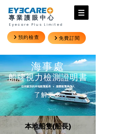
專業護眼中心
Eyecare Plus Limited
預約檢查
免費訂閱
海事處
船牌視力檢測證明書
任何級別的本地船隻船長
+
遊樂船隻操作人
了解更多
本地船隻(船長)