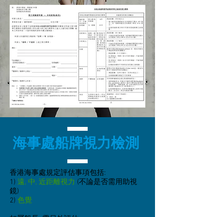
海事處船牌視力檢測
香港海事處規定評估事項包括:
1)
遠, 中, 近距離視力
(不論是否需用助視
鏡)
2)
色覺