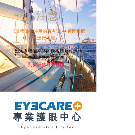
注意!
【請帶備平時用的所有遠,中,近距離眼
鏡進行檢測。】
如未有帶備平時的助視鏡片作評估
而導致不達標準
則被評估為
不達標
。
網上預約
專業護眼中心
Eyecare Plus Limited