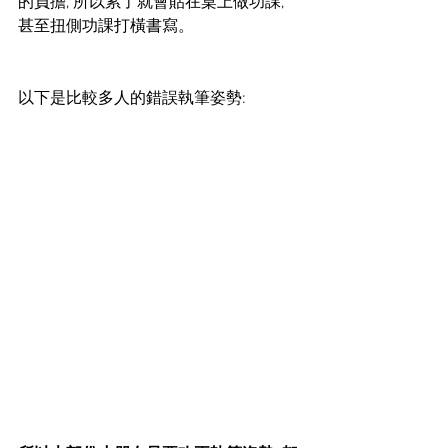
的負擔, 所以累了就會貼在桌上做功課, 
甚至扭側功課打橫書寫。
以下是比較多人的錯誤執筆姿勢: