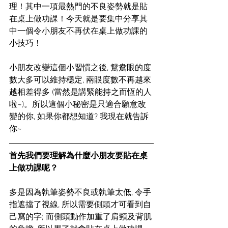
理！其中一項最熱門的不良姿勢就是貼
在桌上做功課！今天就是要集中分享其
中一個令小朋友不再伏在桌上做功課的
小技巧！
小朋友改變這個小習慣之後, 鴛鴦眼的度
數大多可以維持穩定, 兩眼度數不再越來
越相差得多 (當然是講緊能持之而恆的人
啦~)。所以這個小秘密是只適合願意改
變的你, 如果你都想知道? 我現在就告訴
你~
首先我們要理解為什麼小朋友要貼在桌
上做功課呢？
多是因為執筆姿勢不良或執筆太低, 令手
指遮擋了視線, 所以需要側頭才可看到自
己寫的字; 而側頭動作加重了肩頸及背肌