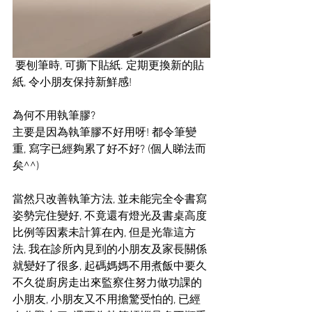
 要刨筆時, 可撕下貼紙. 定期更換新的貼
紙, 令小朋友保持新鮮感!
為何不用執筆膠?
主要是因為執筆膠不好用呀! 都令筆變
重, 寫字已經夠累了好不好? (個人睇法而
矣^^)
當然只改善執筆方法, 並未能完全令書寫
姿勢完住變好, 不竟還有燈光及書桌高度
比例等因素未計算在內, 但是光靠這方
法, 我在診所內見到的小朋友及家長關係
就變好了很多, 起碼媽媽不用煮飯中要久
不久從廚房走出來監察住努力做功課的
小朋友, 小朋友又不用擔驚受怕的, 已經