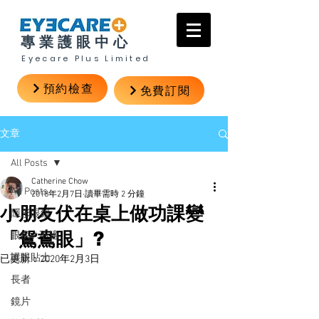
專業護眼中心
Eyecare Plus Limited
預約檢查
免費訂閱
文章
All Posts
Catherine Chow
All Posts
2018年2月7日
讀畢需時 2 分鐘
小朋友伏在桌上做功課變
隱形眼鏡
「鴛鴦眼」?
眼疾 / 不適
護眼貼士
已更新：
2020年2月3日
長者
鏡片