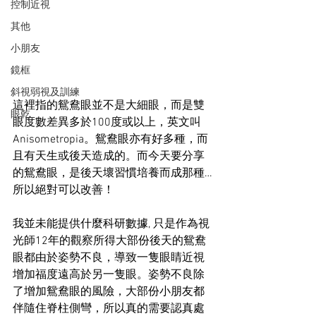
控制近視
其他
小朋友
鏡框
斜視弱視及訓練
這裡指的鴛鴦眼並不是大細眼，而是雙
眼乾
眼度數差異多於100度或以上，英文叫
Anisometropia。鴛鴦眼亦有好多種，而
且有天生或後天造成的。而今天要分享
的鴛鴦眼，是後天壞習慣培養而成那種…
所以絕對可以改善！
我並未能提供什麼科研數據, 只是作為視
光師12年的觀察所得大部份後天的鴛鴦
眼都由於姿勢不良，導致一隻眼睛近視
增加福度遠高於另一隻眼。姿勢不良除
了增加鴛鴦眼的風險，大部份小朋友都
伴隨住脊柱側彎，所以真的需要認真處