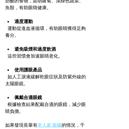
肪酸的食物，如胡蘿蔔、深綠色蔬菜、
魚類，有助眼睛健康。
適度運動
  運動促進血液循環，有助眼睛獲得足夠
養分。
避免吸煙和過度飲酒
  這些習慣會加速眼睛老化。
使用護眼產品
  如人工淚液緩解乾眼症狀及防紫外線的
太陽眼鏡。
佩戴合適眼鏡
  根據檢查結果配戴合適的眼鏡，減少眼
睛負擔。
如果發現長輩有
老人家 眼矇
的情況，千