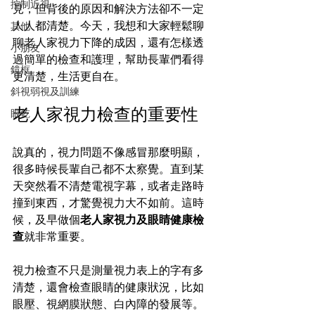
控制近視
見，但背後的原因和解決方法卻不一定
人人都清楚。今天，我想和大家輕鬆聊
其他
聊老人家視力下降的成因，還有怎樣透
小朋友
過簡單的檢查和護理，幫助長輩們看得
鏡框
更清楚，生活更自在。
斜視弱視及訓練
老人家視力檢查的重要性
眼乾
說真的，視力問題不像感冒那麼明顯，
很多時候長輩自己都不太察覺。直到某
天突然看不清楚電視字幕，或者走路時
撞到東西，才驚覺視力大不如前。這時
候，及早做個
老人家視力及眼睛健康檢
查
就非常重要。
視力檢查不只是測量視力表上的字有多
清楚，還會檢查眼睛的健康狀況，比如
眼壓、視網膜狀態、白內障的發展等。