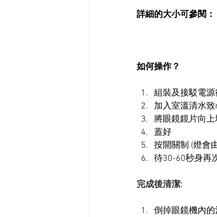
詳細的大小可參閱：
如何操作？
組裝及接駁電源
加入室溫清水致m
將眼鏡鏡片向上
蓋好
按開關制 (燈會
待30-60秒身
完成後清潔:
倒掉眼鏡機內的