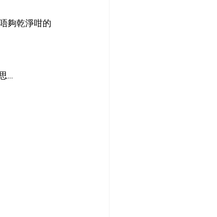
唔夠乾淨咁的
思…