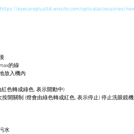
https://eyecareplusltd.wixsite.com/opticalaccessories/ne
後
ax的線
地放入機內
由紅色轉成綠色, 表示開動中)
再次按開關制 (燈會由綠色轉成紅色, 表示停止) 停止洗眼鏡機
污水