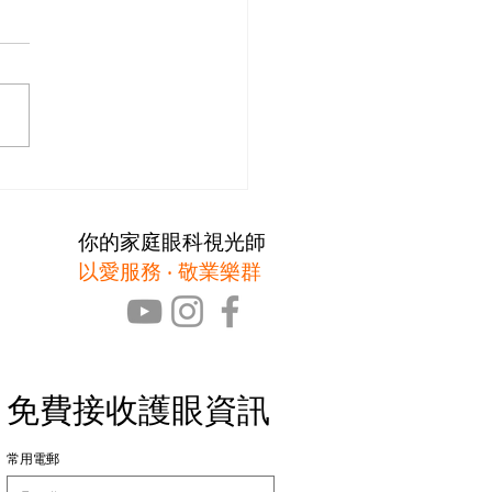
眼鏡勿亂買 專業配CON
你的家庭眼科視光師
以愛服務 ‧ 敬業樂群
免費接收護眼資訊
常用電郵