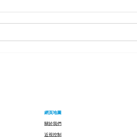
有效控制兒童近視的最佳方法
隱形
介紹
守則
網頁地圖
關於我們
近視控制