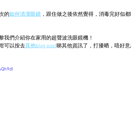
次的
如何清潔眼鏡
，跟住做之後依然覺得，消毒完好似都
黎我們介紹你在家用的超聲波洗眼鏡機！
咁可以按去
其他blog post
睇其他資訊了，打擾晒，唔好意
4Qh9dI