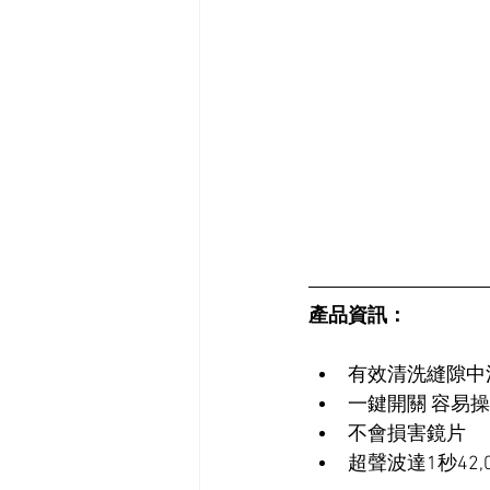
產品資訊：
有效清洗縫隙中
一鍵開關 容易
不會損害鏡片
超聲波達1秒42,