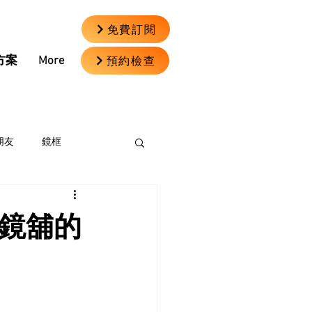
免費訂閱
預約檢查
方案
More
朋友
鏡框
眼鏡舖的