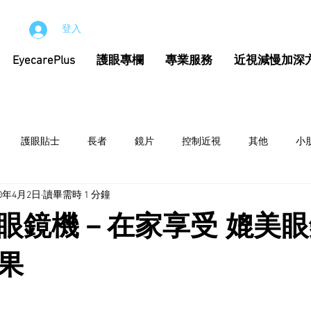
登入
EyecarePlus
護眼專欄
專業服務
近視減慢加深
護眼貼士
長者
鏡片
控制近視
其他
小
20年4月2日
讀畢需時 1 分鐘
眼鏡機－在家享受 媲美
果