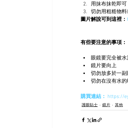
用抹布抹乾即可
​切勿用粗糙物料
圖片解說可到這裡：
有些要注意的事項：
眼鏡要完全被水
鏡片要向上
切勿放多於一副
切勿在沒有水的
購買連結：
 https://
護眼貼士
鏡片
其他