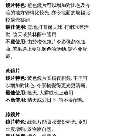
鏡片特色:
 橙色鏡片可以增加對比色及令
暗的地方變得比較光, 亦令地面的坡福比
較易覺察到
最佳使用:
 雪地,打哥爾夫球, 打網球等活
動; 陰天或於林蔭中適用
不應使用: 
由於橙色鏡片令影像顏色扭
曲, 若果遇上要認顏色的活動, 請不要配
戴。
黃鏡片
鏡片特色:
 黃色鏡片又稱夜視鏡, 不但可
以增加對比色, 令景物變得更光更清晰。 
最佳使用:
 陰天, 大霧或晚上適用
不應使用: 
晴天或烈日下, 請不要配戴。
綠鏡片
鏡片特色: 
綠鏡片能吸收部份藍光, 令對
比度增強, 景物較自然。