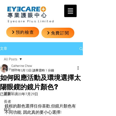
專業護眼中心
Eyecare Plus Limited
預約檢查
免費訂閱
文章
All Posts
Catherine Chow
All Posts
2017年3月13日
讀畢需時 1 分鐘
如何因應活動及環境選擇太
隱形眼鏡
陽眼鏡的鏡片顏色?
眼疾 / 不適
護眼貼士
已更新：
2020年7月29日
長者
鏡框的顏色選擇任你喜歡,但鏡片顏色有
鏡片
不同功能, 因此真的要小心選擇!