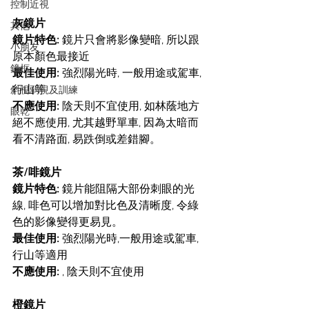
控制近視
灰鏡片
其他
鏡片特色: 
鏡片只會將影像變暗, 所以跟
小朋友
原本顏色最接近
鏡框
最佳使用:
 強烈陽光時, 一般用途或駕車, 
行山等
斜視弱視及訓練
不應使用: 
陰天則不宜使用, 如林蔭地方
眼乾
絕不應使用, 尤其越野單車, 因為太暗而
看不清路面, 易跌倒或差錯腳。
茶/啡鏡片
鏡片特色: 
鏡片能阻隔大部份刺眼的光
線, 啡色可以增加對比色及清晰度, 令綠
色的影像變得更易見。
最佳使用:
 強烈陽光時,一般用途或駕車,
行山等適用
不應使用: 
, 陰天則不宜使用
橙鏡片