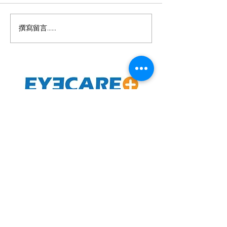
撰寫留言......
有效控制兒童近視的最佳
隱形眼鏡勿亂買
方法介紹
CON守則
專業護眼中心
Eyecare Plus Limited
預約電話
(852) 3956-8614
(Whatsapp) 6649-1540
地址
荃灣南豐中心17樓1716B-17室
Rm1716B-17, Nan Fung Centre, Tsuen Wan, N.T.,
H.K.
辦公時間