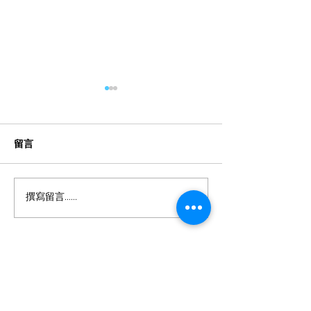
留言
撰寫留言......
有效控制兒童近視的最佳
隱形眼鏡勿亂買
方法介紹
CON守則
專業護眼中心