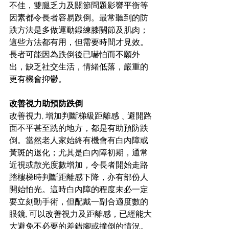
不佳，雙腿乏力及關節問題影響平衡等
因素都令長者容易跌倒。最常聽到的防
跌方法是多做運動鍛練膝關節及肌肉；
這些方法都有用，但需要時間才見效。
長者可能因為跌倒後已嚇怕而不願外
出，缺乏社交生活，情緒低落，嚴重的
更有機會抑鬱。
改善視力助預防跌倒
改善視力, 增加判斷梯級距離感﹑避開路
面不平甚至跣的地方，都是有助預防跌
倒。當然老人家始終有機會有白內障或
黃斑的退化；尤其是白內障初期，通常
近視或散光度數增加，令長者開始走路
踏樓梯時判斷距離感下降，亦有部份人
開始怕光。這時白內障的程度未必一定
要立刻動手術，但配戴一副合適度數的
眼鏡, 可以改善視力及距離感，已經能大
大避免不必要的差錯腳或撞倒的情況。