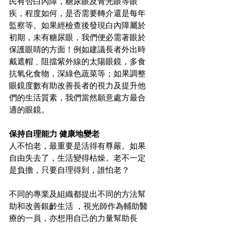
民有否白內障，糖尿眼及青光眼等眼
疾，程度如何，是否需要轉介還是每年
監察等。如果經檢查後發現白內障屬於
初期，未有糖尿眼，我們便必需著眼於
保護眼睛的方面！例如建議長者外出時
戴遮帽﹑阻擋紫外線的太陽眼鏡，多食
抗氧化食物，深綠色蔬菜等；如果調整
眼鏡度數有助改善長者的視力及提升他
們的生活質素，我們當然願意處方最合
適的眼鏡。
保持自理能力 健康地變老
人不怕老，最重要是活得有尊嚴。如果
自由失去了，生活變得枯燥。老不一定
是負擔，只要自理得到，誰怕老？
不同的專業及組織都提出不同的方法幫
助和改善銀齡生活 ，視光師作為輔助醫
療的一員，亦想用自己的力量幫助長