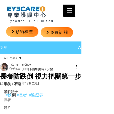
專業護眼中心
Eyecare Plus Limited
預約檢查
免費訂閱
文章
All Posts
Catherine Chow
All Posts
2019年1月26日
讀畢需時 2 分鐘
長者防跌倒 視力把關第一步
隱形眼鏡
已更新：
2019年12月20日
眼疾 / 不適
護眼貼士
#跌
倒 
#長者
#醫療劵
長者
鏡片