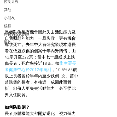
控制近視
其他
小朋友
鏡框
長者跌倒後有機會因此失去活動能力及
斜視弱視及訓練
自我照顧的能力，一旦失救，更有機會
眼乾
導致死亡。去年中大有研究發現本港長
者在低處跌傷的個案十年內升四倍，由
42宗升至222宗；當中七十歲或以上跌
傷長者，死亡率接近18％。據
衛生署長
者健康中心於2012年統計
，10.5% 65歲
以上長者曾於半年內至少跌倒1次。當中
曾跌倒的長者，有接近一成因此而骨
折，部份人更失去活動能力，甚至從此
要入住院舍。
如何防跌倒？
長者身體機能大都開始退化，視力聽力