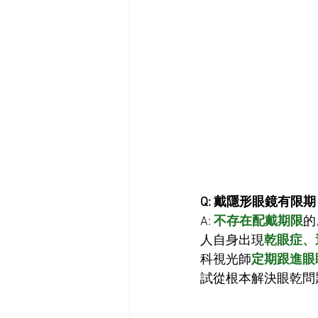
Q: 戴隱形眼鏡有限
A: 
不存在配戴期限
的
人自身出現
乾眼症、
科視光師
定期跟進眼
試從根本解決眼乾問題