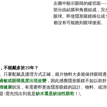
左圖中顯示眼睛的縱切面—
部分由結膜和角膜組成，完
眼球。即使隱形眼鏡移位或
都沒有可能跑到眼球後面。
期，不能戴多於20年？
。只要配戴及護理方式正確，鏡片物料大多能保持眼睛透
過敏或眼睛孤度出現改變
，因此感覺隱形眼鏡不如以前舒
睛健康
狀況，有需要即更改隱形眼鏡的設計、物料、或消
 (需先找出到底是
缺水還是缺油性眼乾
！)。