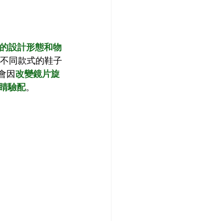
的設計形態和物
，不同款式的鞋子
會因
改變鏡片旋
睛驗配
。