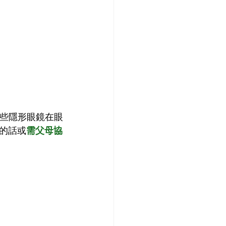
些隱形眼鏡在眼
的話或
需父母協