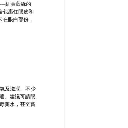
——紅黃藍綠的
全包裹住眼皮和
卡在眼白部份，
氧及滋潤。不少
適。建議可請眼
毒藥水，甚至嘗