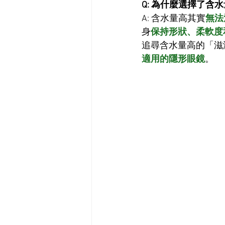
Q: 為什麼選擇了
A: 含水量高其實
無法
身
保持形狀、柔軟度
追尋含水量高的「滋
適用的隱形眼鏡
。