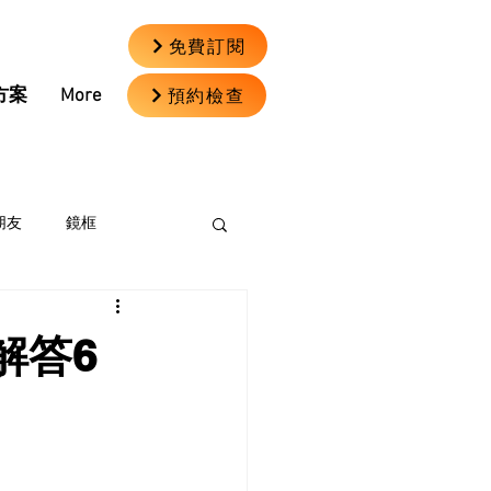
免費訂閱
預約檢查
方案
More
朋友
鏡框
解答6