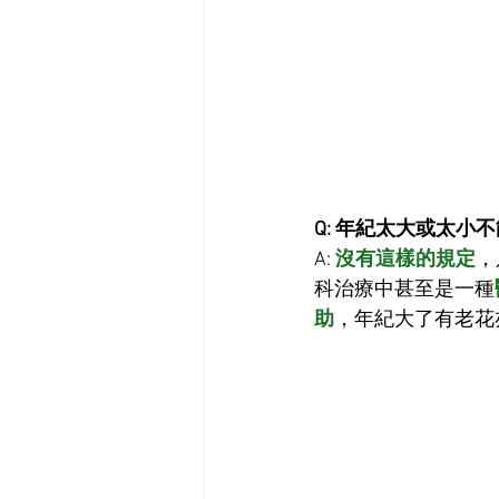
Q: 年紀太大或太小
A: 
沒有這樣的規定
，
科治療中甚至是一種
助
，年紀大了有老花