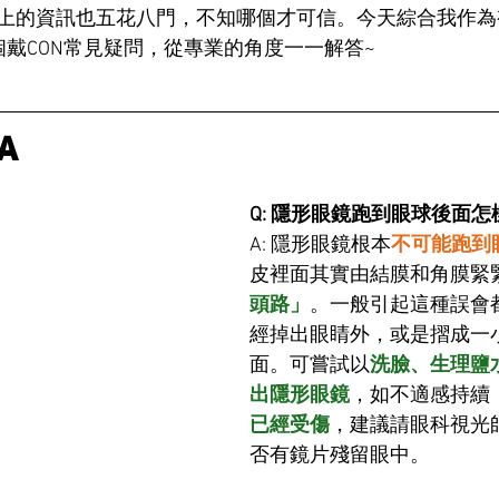
上的資訊也五花八門，不知哪個才可信。今天綜合我作為
個戴CON常見疑問，從專業的角度一一解答~
A
Q: 隱形眼鏡跑到眼球後面
A: 
隱形眼鏡根本
不可能跑到
皮裡面其實由結膜和角膜緊
頭路」
。一般引起這種誤會
經掉出眼睛外，或是摺成一
面。可嘗試以
洗臉、生理鹽
出隱形眼鏡
，如不適感持續
已經受傷
，建議請眼科視光
否有鏡片殘留眼中。 