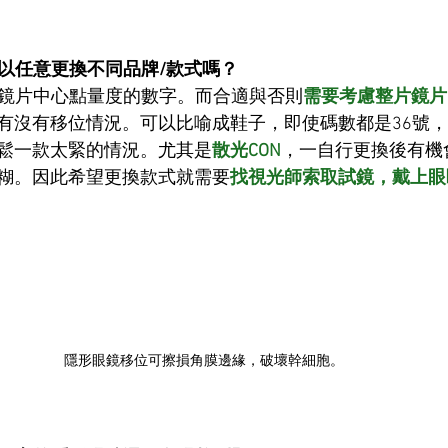
可以任意更換不同品牌/款式嗎？
鏡片中心點量度的數字。而合適與否則
需要考慮整片鏡片
有沒有移位情況。可以比喻成鞋子，即使碼數都是36號
鬆一款太緊的情況。尤其是
散光CON
，一自行更換後有機
糊。因此希望更換款式就需要
找視光師索取試鏡，戴上眼
隱形眼鏡移位可擦損角膜邊緣，破壞幹細胞。