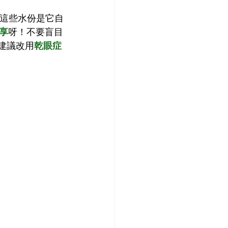
這些水份是它自
享
呀！不要盲目
建議改用
乾眼症