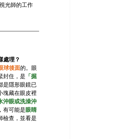
視光師的工作
怎樣處理？
眼球後面
的。眼
緊封住，是
「掘
都是隱形眼鏡已
小塊藏在眼皮裡
水沖眼或洗澡沖
，有可能是
眼睛
師檢查，並看是