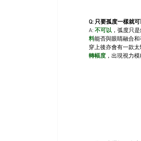
Q: 只要孤度一樣就
A: 
不可以
，弧度只是
料
能否與眼睛融合和
穿上後亦會有一款太
轉幅度
，出現視力模