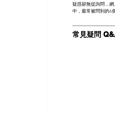
疑惑卻無從詢問，網
中，最常被問到的6
常見疑問 Q&