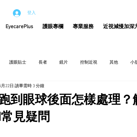
登入
EyecarePlus
護眼專欄
專業服務
近視減慢加深
護眼貼士
長者
鏡片
控制近視
其他
小
5月22日
讀畢需時 3 分鐘
跑到眼球後面怎樣處理？
N常見疑問