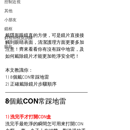
控制近視
其他
小朋友
鏡框
戴隱形眼鏡真的方便，可是鏡片直接接
斜視弱視及訓練
觸到眼睛表面，清潔護理方面更要多加
眼乾
注意！齊來看看你有沒有踩中地雷，及
如何
戴除鏡片才能更加乾淨安全吧！
本文教識你：
1) 
8個戴CON常踩地雷
2) 正確戴除鏡片步驟順序
8個戴CON常踩地雷
1) 洗完手才打開CON盒
洗完手最乾淨的瞬間怎可用來打開CON