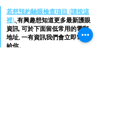
若想預約驗眼檢查項目 (請按這
裡)
, 
有興趣想知道更多最新護眼
資訊, 可於下面留低常用的電郵
地址, 一有資訊我們會立即電郵
給你。
#隱形眼鏡
#戴CON
隱形眼鏡
護眼貼士
其他
查看全部
最新文章