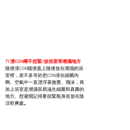
7) 浸CON樽不扭緊/放浴室等潮濕地方
隨便浸CON隨便蓋上隨便放在潮濕的浴
室裡，差不多等於把CON浸在細菌內
啊。空氣中一直漂浮著微塵、飛沫，再
加上浴室是潮濕容易滋生細菌和真菌的
地方。想避開記得要
扭緊瓶身並放在
陰
涼乾爽處
。