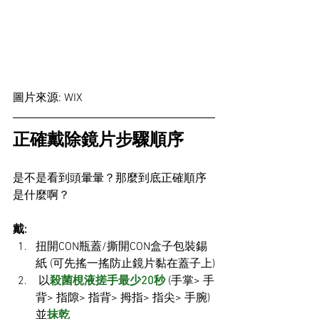
圖片來源: WIX
正確戴除鏡片步驟順序
是不是看到頭暈暈？那麼到底正確順序
是什麼啊？
戴: 
扭開CON瓶蓋/撕開CON盒子包裝錫
紙 (可先搖一搖防止鏡片黏在蓋子上)
 以
殺菌梘液搓手最少20秒
 (手掌> 手
背> 指隙> 指背> 拇指> 指尖> 手腕) 
並
抹乾