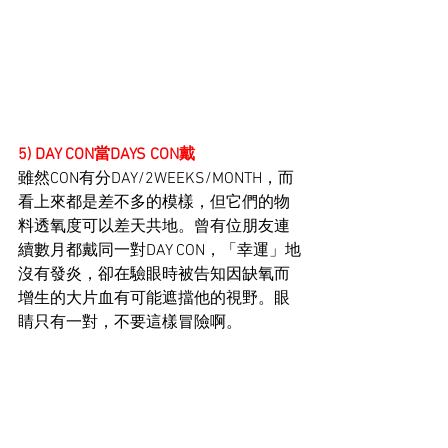
5) DAY CON當DAYS CON戴
雖然CON有分DAY/2WEEKS/MONTH，而
看上來都是差不多的模樣，但它們的物
料透氧度可以差天共地。曾有位朋友連
續數月都戴同一對DAY CON，「幸運」地
沒有發炎，卻在驗眼時被告知因缺氧而
增生的大片血有可能遮擋他的視野。眼
睛只有一對，不要這樣冒險啊。