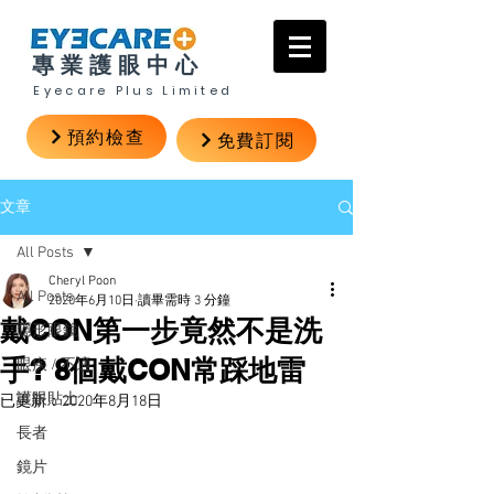
專業護眼中心
Eyecare Plus Limited
預約檢查
免費訂閱
文章
All Posts
Cheryl Poon
All Posts
2020年6月10日
讀畢需時 3 分鐘
戴CON第一步竟然不是洗
隱形眼鏡
手? 8個戴CON常踩地雷
眼疾 / 不適
護眼貼士
已更新：
2020年8月18日
長者
鏡片