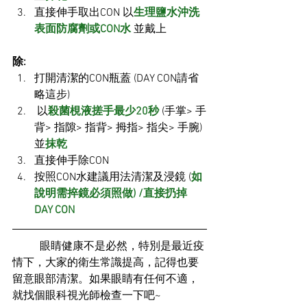
直接伸手取出CON 以
生理鹽水沖洗
表面防腐劑或CON水
 並戴上
除:
打開清潔的CON瓶蓋 (DAY CON請省
略這步)
 以
殺菌梘液搓手最少20秒
 (手掌> 手
背> 指隙> 指背> 拇指> 指尖> 手腕) 
並
抹乾
直接伸手除CON 
按照CON水建議用法清潔及浸鏡 (
如
說明需捽鏡必須照做) /直接扔掉
DAY CON
	眼睛健康不是必然，特別是最近疫
情下，大家的衛生常識提高，記得也要
留意眼部清潔。如果眼睛有任何不適，
就找個眼科視光師檢查一下吧~