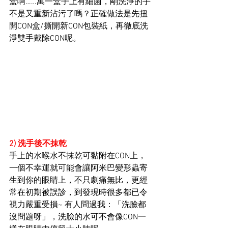
盒啊……萬一盒子上有細菌，剛洗淨的手
不是又重新沾污了嗎？正確做法是先扭
開CON盒/撕開新CON包裝紙，再徹底洗
淨雙手戴除CON呢。
2) 洗手後不抹乾
手上的水喉水不抹乾可黏附在CON上，
一個不幸運就可能會讓阿米巴變形蟲寄
生到你的眼睛上，不只劇痛無比，更經
常在初期被誤診，到發現時很多都已令
視力嚴重受損~ 有人問過我：「洗臉都
沒問題呀」，洗臉的水可不會像CON一