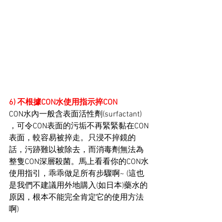
6) 不根據CON水使用指示捽CON
CON水內一般含表面活性劑(surfactant) 
，可令CON表面的污垢不再緊緊黏在CON
表面，較容易被捽走。只浸不捽鏡的
話，污跡難以被除去，而
消毒劑無法為
整隻CON深層殺菌。馬上看看你的CON水
使用指引，乖乖做足所有步驟啊~ (這也
是我們不建議用外地購入(如日本)藥水的
原因，根本不能完全肯定它的使用方法
啊)