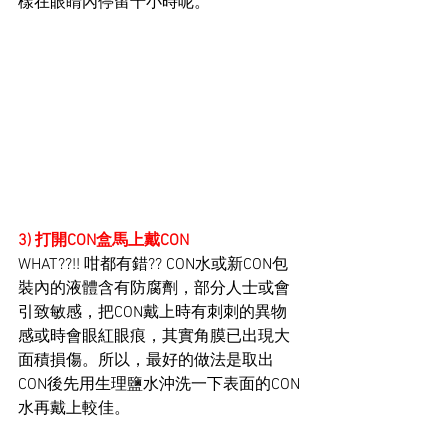
樣在眼睛內停留十小時呢。
3) 打開CON盒馬上戴CON
WHAT??!! 咁都有錯?? CON水或新CON包
裝內的液體含有防腐劑，部分人士或會
引致敏感，把CON戴上時有刺刺的異物
感或時會眼紅眼痕，其實角膜已出現大
面積損傷。所以，最好的做法是取出
CON後先用生理鹽水沖洗一下表面的CON
水再戴上較佳。