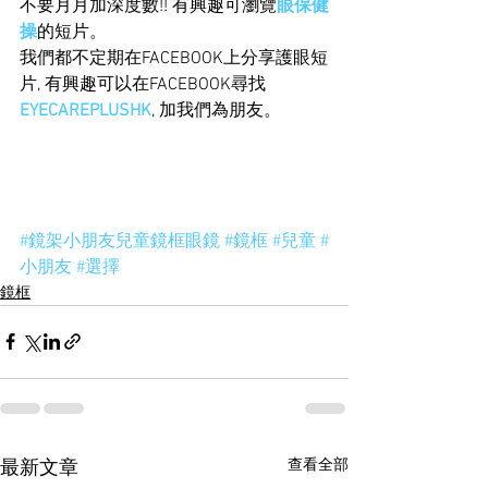
不要月月加深度數!! 有興趣可瀏覽
眼保健
操
的短片。
我們都不定期在FACEBOOK上分享護眼短
片, 有興趣可以在FACEBOOK尋找
EYECAREPLUSHK
, 加我們為朋友。
#鏡架小朋友兒童鏡框眼鏡
#鏡框
#兒童
#
小朋友
#選擇
鏡框
查看全部
最新文章