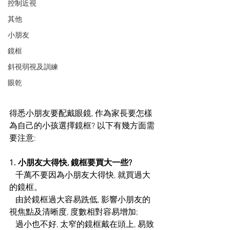
控制近視
其他
小朋友
鏡框
斜視弱視及訓練
眼乾
得悉小朋友要配戴眼鏡, 作為家長要怎樣
為自己的小孩選擇鏡框? 以下有幾方面需
要注意:
1. 小朋友大得快, 鏡框要買大一些?
   千萬不要因為小朋友大得快, 就買過大
的鏡框。
   由於鏡框過大容易跣低, 影響小朋友的
視焦點及清晰度, 度數相對容易增加;
   過小也不好, 太窄的鏡框戴在頭上, 易致