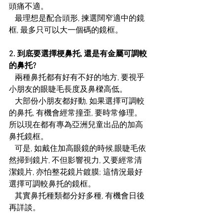
頭痛不適。
   最理想是配合頭形, 揀選闊窄適中的鏡
框, 最多只可以大一個碼的鏡框。
2. 到底要選擇梗鼻托, 還是有金屬可調較
的鼻托?
   兩種鼻托都有好有不好的地方, 要視乎
小朋友的眼睫毛長度及鼻樑高低。
   大部份小朋友都好動, 如果選擇可調較
的鼻托, 有機會經常撞歪, 要時常修理。
所以現在都有專為亞洲兒童出品的加高
鼻托鏡框。
   可是, 如戴住加高眼鏡的時候,眼睫毛依
然掃到鏡片, 不但影響視力, 又要經常清
潔鏡片, 亦怕整花鏡片鍍膜; 這情況最好
選擇可調較鼻托的鏡框。
   其實鼻托種類都分好多種, 有機會日後
再詳談。