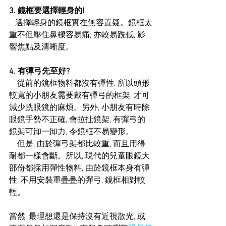
3. 鏡框要選擇輕身的!
   選擇輕身的鏡框實在無容置疑。鏡框太
重不但壓住鼻樑容易痛, 亦較易跣低, 影
響焦點及清晰度。
4. 有彈弓先至好?
    從前的鏡框物料都沒有彈性, 所以頭形
較寬的小朋友需要戴有彈弓的框架, 才可
減少跣眼鏡的麻煩。另外, 小朋友有時除
眼鏡手勢不正確, 會拉扯鏡架, 有彈弓的
鏡架可卸一卸力, 令鏡框不易變形。
    但是, 由於彈弓架都比較重, 而且用得
耐都一樣會斷。所以, 現代的兒童眼鏡大
部份都採用彈性物料, 由於鏡框本身有彈
性, 不用安裝重疊疊的彈弓, 鏡框相對較
輕。
當然, 最理想還是保持沒有近視散光, 或