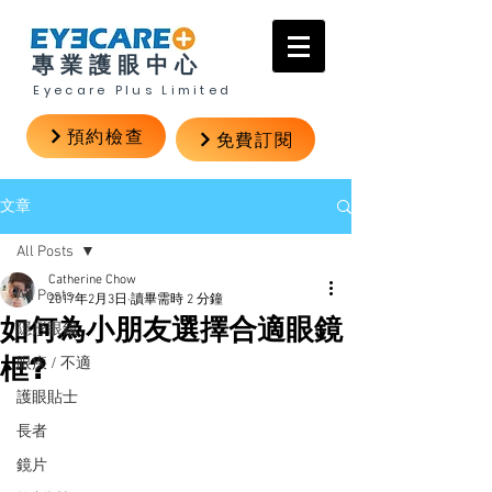
專業護眼中心
Eyecare Plus Limited
預約檢查
免費訂閱
文章
All Posts
Catherine Chow
All Posts
2017年2月3日
讀畢需時 2 分鐘
如何為小朋友選擇合適眼鏡
隱形眼鏡
框?
眼疾 / 不適
護眼貼士
長者
鏡片