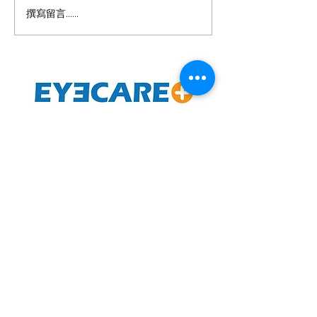
撰寫留言......
控制近視是否鏡
果越好?
專業護眼中心
Eyecare Plus Limited
預約電話
(852) 3956-8614
(Whatsapp) 6649-1540
地址
荃灣南豐中心17樓1716B-17室
Rm1716B-17, Nan Fung Centre, Tsuen Wan, N.T.,
H.K.
辦公時間
星期一至五: 10:30 - 13:00