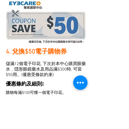
4. 兌換$50電子購物券
儲滿12個電子印花, 下次於本中心購買眼藥
水﹑隠形眼鏡藥水及用品滿$300時, 可當
$50用。(優惠受條款約束)
優惠條約及細則:
購物每滿$100可獲一個電子印花。
1) 藥水購物券只可使用一次
2) 不可兌換現金
3) 此卡不能與其他推廣或優惠同時使用, 亦不
可併卡使用
4) 必須配合智能電話才可使用, 如遺失電子印
花恕不補發