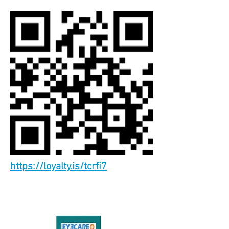
https://loyalty.is/tcrfi7