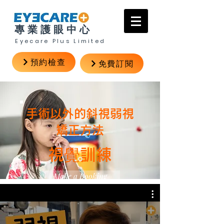
專業護眼中心
Eyecare Plus Limited
預約檢查
免費訂閱
手術以外的
斜視弱視
矯正方法
​視覺訓練
Make a Booking