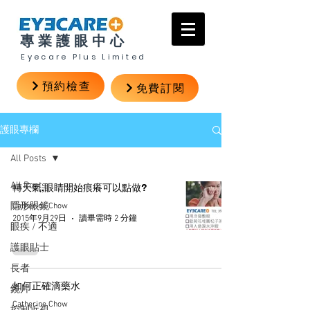
專業護眼中心
Eyecare Plus Limited
預約檢查
免費訂閱
護眼專欄
All Posts
All Posts
轉天氣,眼睛開始痕癢可以點做?
隱形眼鏡
Catherine Chow
2015年9月29日
讀畢需時 2 分鐘
眼疾 / 不適
護眼貼士
長者
如何正確滴藥水
鏡片
Catherine Chow