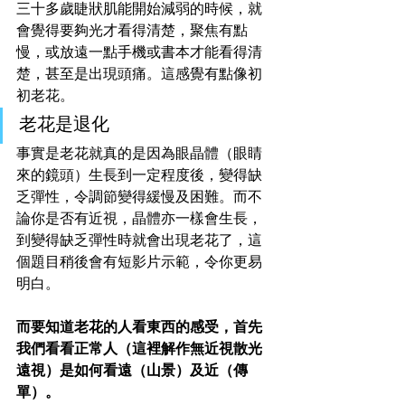
三十多歲睫狀肌能開始減弱的時候，就
會覺得要夠光才看得清楚，聚焦有點
慢，或放遠一點手機或書本才能看得清
楚，甚至是出現頭痛。這感覺有點像初
初老花。
老花是退化
事實是老花就真的是因為
眼晶體
（眼睛
來的鏡頭）生長到一定程度後，變得
缺
乏彈性
，令調節變得緩慢及困難。而不
論你是否有近視，晶體亦一樣會生長，
到變得缺乏彈性時就會出現老花了，這
個題目稍後會有短影片示範，令你更易
明白。
而要知道老花的人看東西的感受，首先
我們看看正常人（這裡解作無近視散光
遠視）是如何看遠（山景）及近（傳
單）。