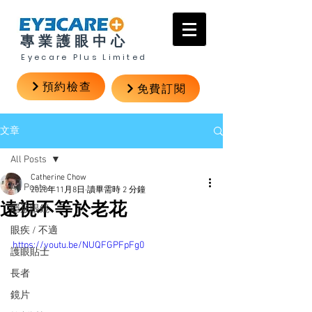
專業護眼中心
Eyecare Plus Limited
預約檢查
免費訂閱
文章
All Posts
Catherine Chow
All Posts
2020年11月8日
讀畢需時 2 分鐘
遠視不等於老花
隱形眼鏡
眼疾 / 不適
https://youtu.be/NUQFGPFpFg0
護眼貼士
長者
鏡片