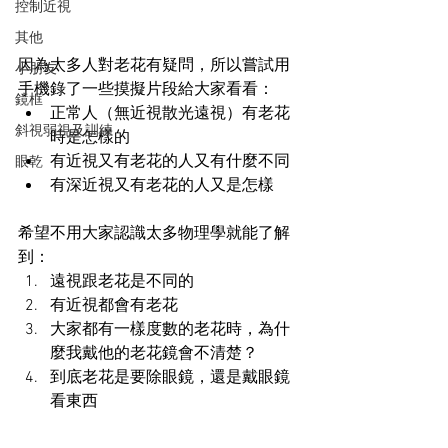
控制近視
其他
因為太多人對老花有疑問，所以嘗試用
小朋友
手機錄了一些摸擬片段給大家看看：
鏡框
正常人（無近視散光遠視）有老花
斜視弱視及訓練
時是怎樣的
有近視又有老花的人又有什麼不同
眼乾
有深近視又有老花的人又是怎樣
希望不用大家認識太多物理學就能了解
到：
遠視跟老花是不同的
有近視都會有老花
大家都有一樣度數的老花時，為什
麼我戴他的老花鏡會不清楚？
到底老花是要除眼鏡，還是戴眼鏡
看東西