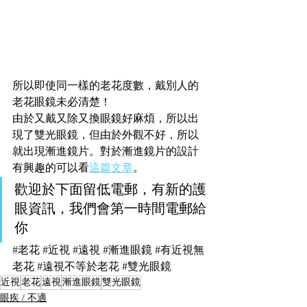
所以即使同一樣的老花度數，戴別人的
老花眼鏡未必清楚！
由於又戴又除又換眼鏡好麻煩，所以出
現了雙光眼鏡，但由於外觀不好，所以
就出現漸進鏡片。對於漸進鏡片的設計
有興趣的可以看
這篇文章
。
歡迎於下面留低電郵，有新的護
眼資訊，我們會第一時間電郵給
你
#老花
#近視
#遠視
#漸進眼鏡
#有近視無
老花
#遠視不等於老花
#雙光眼鏡
近視
老花
遠視
漸進眼鏡
雙光眼鏡
眼疾 / 不適